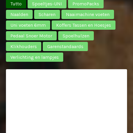
Tutto
Spoeltjes-UNI
PromoPacks
Naalden
Scharen
Naaimachine voeten
Uni voeten 6mm
Koffers Tassen en Hoesjes
Pedaal Snoer Motor
Spoelhulzen
Klikhouders
Garenstandaards
Verlichting en lampjes