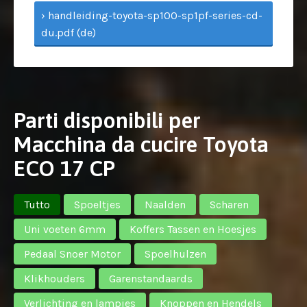
› handleiding-toyota-sp100-sp1pf-series-cd-
du.pdf (de)
Parti disponibili per
Macchina da cucire Toyota
ECO 17 CP
Tutto
Spoeltjes
Naalden
Scharen
Uni voeten 6mm
Koffers Tassen en Hoesjes
Pedaal Snoer Motor
Spoelhulzen
Klikhouders
Garenstandaards
Verlichting en lampjes
Knoppen en Hendels