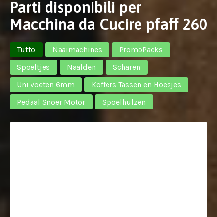
Parti disponibili per
Macchina da Cucire pfaff 260
Tutto
Naaimachines
PromoPacks
Spoeltjes
Naalden
Scharen
Uni voeten 6mm
Koffers Tassen en Hoesjes
Pedaal Snoer Motor
Spoelhulzen