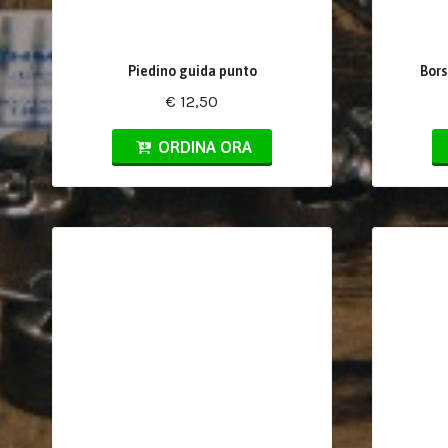
Piedino guida punto
Bors
€ 12,50
ORDINA ORA