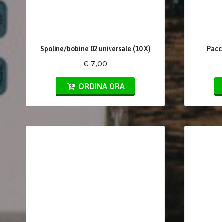
Spoline/bobine 02 universale (10 X)
Pacc
€ 7,00
ORDINA ORA