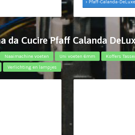
› Pfaff-Calanda-DeLuxe
ina da Cucire Pfaff Calanda DeLu
Naaimachine voeten
Uni voeten 6mm
Koffers Tasse
Verlichting en lampjes