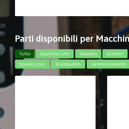
Parti disponibili per Macch
Tutto
Spoeltjes-UNI
Naalden
Scharen
Spoelhulzen
Klikhouders
Garenstandaards