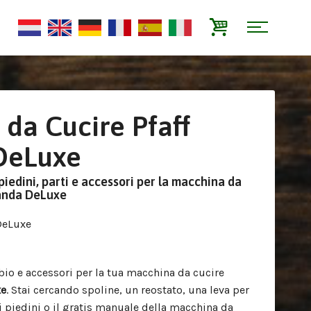
da Cucire Pfaff
DeLuxe
piedini, parti e accessori per la macchina da
landa DeLuxe
 DeLuxe
bio e accessori per la tua macchina da cucire
xe
. Stai cercando spoline, un reostato, una leva per
ri piedini o il gratis manuale della macchina da