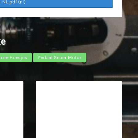
-NL.pdf (nl)
xe
n en Hoesjes
Pedaal Snoer Motor