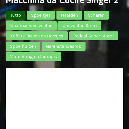
Tutto
Spoeltjes
Naalden
Scharen
Naaimachine voeten
Uni voeten 6mm
Koffers Tassen en Hoesjes
Pedaal Snoer Motor
Spoelhulzen
Garenstandaards
Verlichting en lampjes