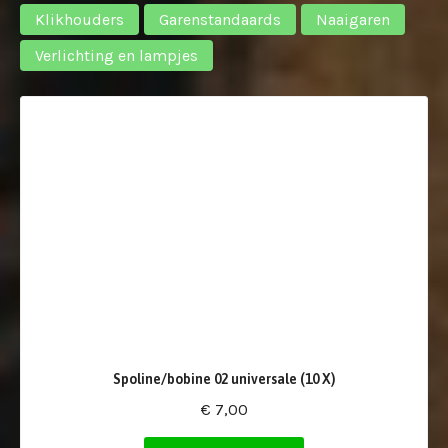
Klikhouders
Garenstandaards
Naaigaren
Verlichting en lampjes
Spoline/bobine 02 universale (10 X)
€ 7,00