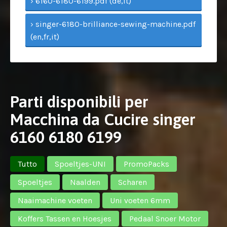
› 6160-6180-6199.pdf (de,it)
› singer-6180-brilliance-sewing-machine.pdf
(en,fr,it)
Parti disponibili per
Macchina da Cucire singer
6160 6180 6199
Tutto
Spoeltjes-UNI
PromoPacks
Spoeltjes
Naalden
Scharen
Naaimachine voeten
Uni voeten 6mm
Koffers Tassen en Hoesjes
Pedaal Snoer Motor