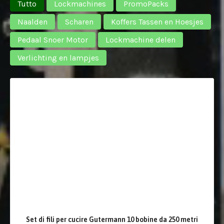
Tutto
Lockmachines
PromoPacks
Naalden
Scharen
Koffers Tassen en Hoesjes
Pedaal Snoer Motor
Lockmachine delen
Verlichting en lampjes
Set di fili per cucire Gutermann 10 bobine da 250 metri