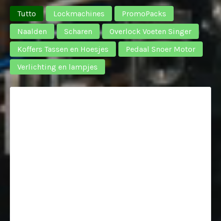
Tutto
Lockmachines
PromoPacks
Naalden
Scharen
Overlock Voeten Singer
Koffers Tassen en Hoesjes
Pedaal Snoer Motor
Verlichting en lampjes