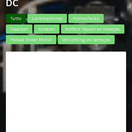
DC
Tutto
Lockmachines
PromoPacks
Naalden
Scharen
Koffers Tassen en Hoesjes
Pedaal Snoer Motor
Verlichting en lampjes